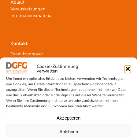
Ablauf
Voraussetzungen
Informationsmaterial
Kontakt
Team Hannover
Spendestandorte
Cookie-Zustimmung
Vermittlungsstelle
verwalten
Um Ihnen ein optimales Erlebnis zu bieten, verwenden wir Technologien
wie Cookies, um Geräteinformationen zu speichern und/oder darauf
zuzugreifen. Wenn Sie diesen Technologien zustimmen, können wir Daten
wie das Surfverhalten oder eindeutige IDs auf dieser Website verarbeiten.
Wenn Sie Ihre Zustimmung nicht erteilen oder zurückziehen, können
Gewebetransplantation
bestimmte Merkmale und Funktionen beeinträchtigt werden.
Gewebeprozessierung
Akzeptieren
Transplantatvermittlung
Transplantat bestellen
Ablehnen