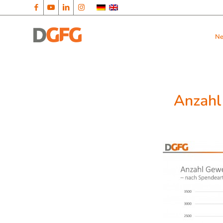
N
Anzah