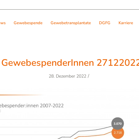
ews
Gewebespende
Gewebetransplantate
DGFG
Karriere
l GewebespenderInnen 2712202
/
28. Dezember 2022