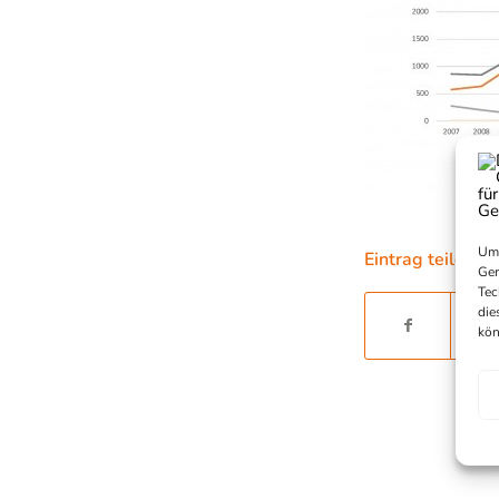
Um 
Eintrag teilen
Ger
Tec
die
kön