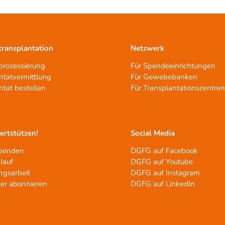
ransplantation
Netzwerk
rozessierung
Für Spendeeinrichtungen
ntatvermittlung
Für Gewebebanken
ntat bestellen
Für Transplantationszentre
tertstützen!
Social Media
spenden
DGFG auf Facebook
lauf
DGFG auf Youtube
ngsarbeit
DGFG auf Instagram
er abonnieren
DGFG auf LinkedIn