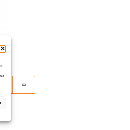
um
auf
,
en