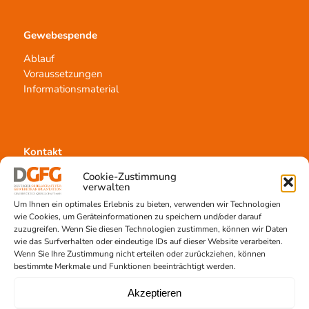
Gewebespende
Ablauf
Voraussetzungen
Informationsmaterial
Kontakt
Team Hannover
Cookie-Zustimmung
verwalten
Spendestandorte
Um Ihnen ein optimales Erlebnis zu bieten, verwenden wir Technologien
Vermittlungsstelle
wie Cookies, um Geräteinformationen zu speichern und/oder darauf
zuzugreifen. Wenn Sie diesen Technologien zustimmen, können wir Daten
wie das Surfverhalten oder eindeutige IDs auf dieser Website verarbeiten.
Wenn Sie Ihre Zustimmung nicht erteilen oder zurückziehen, können
bestimmte Merkmale und Funktionen beeinträchtigt werden.
Akzeptieren
Gewebetransplantation