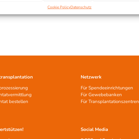
Cookie Policy
Datenschutz
ransplantation
Netzwerk
rozessierung
Für Spendeeinrichtungen
ntatvermittlung
Für Gewebebanken
ntat bestellen
Für Transplantationszentre
tertstützen!
Social Media