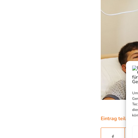
Um 
Ger
Tec
die
kön
Eintrag teilen