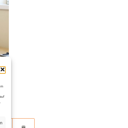
um
auf
,
en