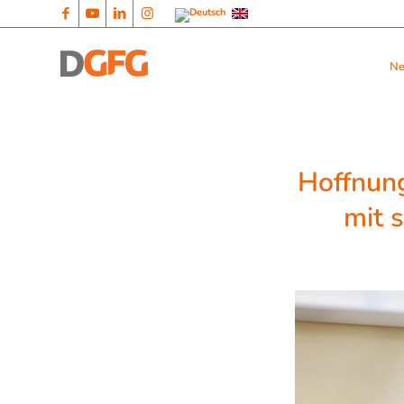
N
Hoffnun
mit 