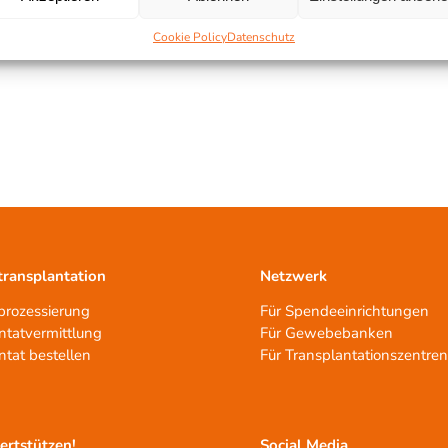
Cookie Policy
Datenschutz
ransplantation
Netzwerk
rozessierung
Für Spendeeinrichtungen
ntatvermittlung
Für Gewebebanken
ntat bestellen
Für Transplantationszentre
tertstützen!
Social Media