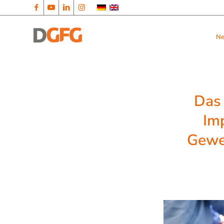
N
Das 
Imp
Geweb