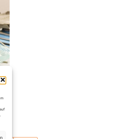
um
auf
,
en