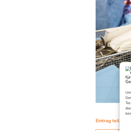
Um 
Ger
Tec
die
kön
Eintrag teilen