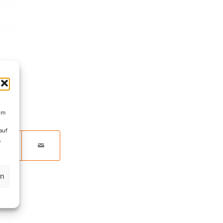
um
auf
,
en