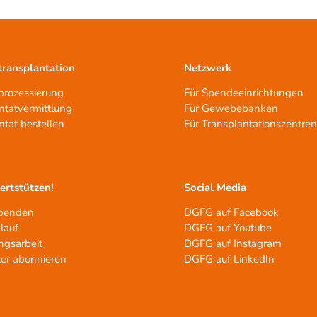
ransplantation
Netzwerk
rozessierung
Für Spendeeinrichtungen
ntatvermittlung
Für Gewebebanken
ntat bestellen
Für Transplantationszentre
tertstützen!
Social Media
spenden
DGFG auf Facebook
lauf
DGFG auf Youtube
ngsarbeit
DGFG auf Instagram
er abonnieren
DGFG auf LinkedIn