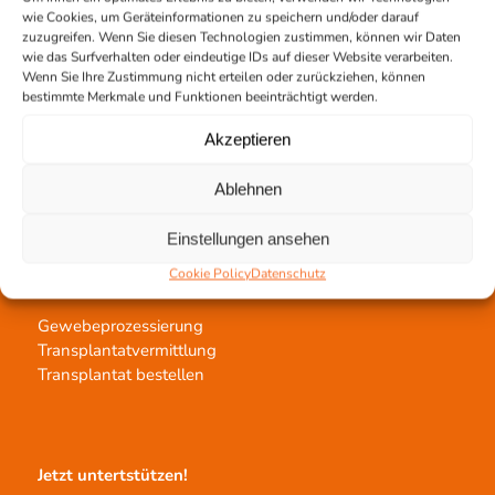
wie Cookies, um Geräteinformationen zu speichern und/oder darauf
zuzugreifen. Wenn Sie diesen Technologien zustimmen, können wir Daten
wie das Surfverhalten oder eindeutige IDs auf dieser Website verarbeiten.
Kontakt
Wenn Sie Ihre Zustimmung nicht erteilen oder zurückziehen, können
Team Hannover
bestimmte Merkmale und Funktionen beeinträchtigt werden.
Spendestandorte
Akzeptieren
Vermittlungsstelle
Ablehnen
Einstellungen ansehen
Cookie Policy
Datenschutz
Gewebetransplantation
Gewebeprozessierung
Transplantatvermittlung
Transplantat bestellen
Jetzt untertstützen!