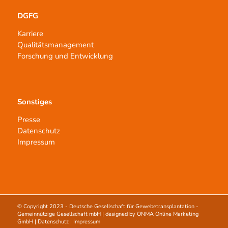
DGFG
Karriere
Qualitätsmanagement
Forschung und Entwicklung
Sonstiges
Presse
Datenschutz
Impressum
© Copyright 2023 -
Deutsche Gesellschaft für Gewebetransplantation -
Gemeinnützige Gesellschaft mbH
| designed by
ONMA Online Marketing
GmbH
|
Datenschutz
|
Impressum