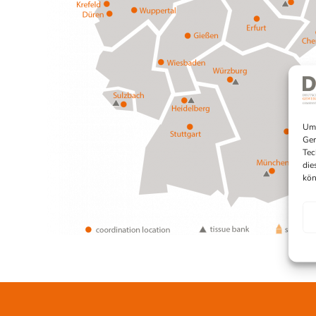
Um 
Ger
Tec
die
kön