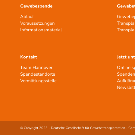
Gewebespende
Gewebet
Ablauf
Gewebep
Voraussetzungen
Transpla
Informationsmaterial
Transpla
Kontakt
Jetzt un
Team Hannover
Online 
Spendestandorte
Spenden
Vermittlungsstelle
Aufkläru
Newslett
© Copyright 2023 -
Deutsche Gesellschaft für Gewebetransplantation - Gem