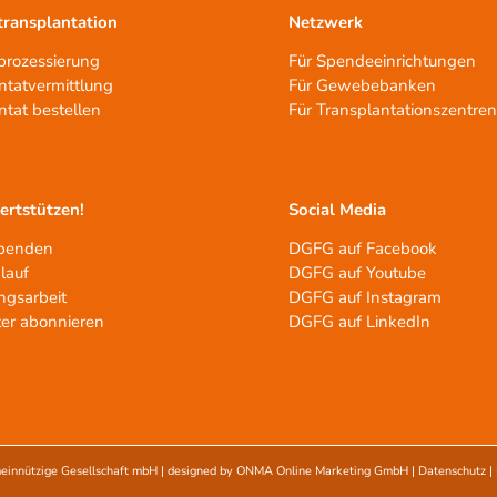
ransplantation
Netzwerk
rozessierung
Für Spendeeinrichtungen
ntatvermittlung
Für Gewebebanken
ntat bestellen
Für Transplantationszentre
tertstützen!
Social Media
spenden
DGFG auf Facebook
lauf
DGFG auf Youtube
ngsarbeit
DGFG auf Instagram
er abonnieren
DGFG auf LinkedIn
einnützige Gesellschaft mbH
| designed by
ONMA Online Marketing GmbH
|
Datenschutz
|