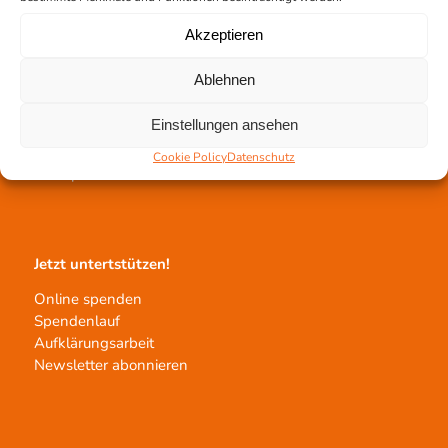
Akzeptieren
Ablehnen
Gewebetransplantation
Einstellungen ansehen
Gewebeprozessierung
Transplantatvermittlung
Cookie Policy
Datenschutz
Transplantat bestellen
Jetzt untertstützen!
Online spenden
Spendenlauf
Aufklärungsarbeit
Newsletter abonnieren