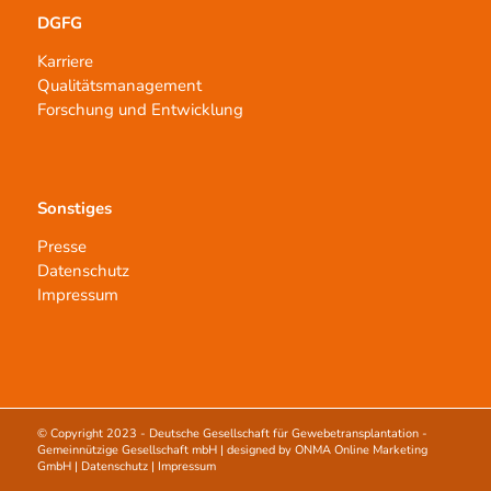
DGFG
Karriere
Qualitätsmanagement
Forschung und Entwicklung
Sonstiges
Presse
Datenschutz
Impressum
© Copyright 2023 -
Deutsche Gesellschaft für Gewebetransplantation -
Gemeinnützige Gesellschaft mbH
| designed by
ONMA Online Marketing
GmbH
|
Datenschutz
|
Impressum