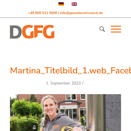
+49 800 511 5000
info@gewebenetzwerk.de
|
Martina_Titelbild_1.web_Face
/
1. September 2023