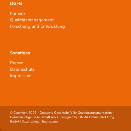
DGFG
Karriere
Qualitätsmanagement
Forschung und Entwicklung
Sonstiges
Presse
Datenschutz
Impressum
© Copyright 2023 -
Deutsche Gesellschaft für Gewebetransplantation -
Gemeinnützige Gesellschaft mbH
| designed by
ONMA Online Marketing
GmbH
|
Datenschutz
|
Impressum
;