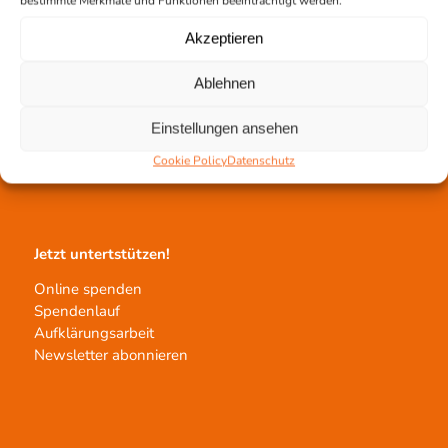
bestimmte Merkmale und Funktionen beeinträchtigt werden.
Akzeptieren
Ablehnen
Gewebetransplantation
Gewebeprozessierung
Einstellungen ansehen
Transplantatvermittlung
Cookie Policy
Datenschutz
Transplantat bestellen
Jetzt untertstützen!
Online spenden
Spendenlauf
Aufklärungsarbeit
Newsletter abonnieren