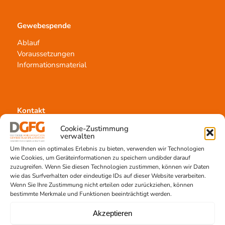
Gewebespende
Ablauf
Voraussetzungen
Informationsmaterial
Kontakt
Team Hannover
Cookie-Zustimmung
verwalten
Spendestandorte
Um Ihnen ein optimales Erlebnis zu bieten, verwenden wir Technologien
Vermittlungsstelle
wie Cookies, um Geräteinformationen zu speichern und/oder darauf
zuzugreifen. Wenn Sie diesen Technologien zustimmen, können wir Daten
wie das Surfverhalten oder eindeutige IDs auf dieser Website verarbeiten.
Wenn Sie Ihre Zustimmung nicht erteilen oder zurückziehen, können
bestimmte Merkmale und Funktionen beeinträchtigt werden.
Akzeptieren
Gewebetransplantation