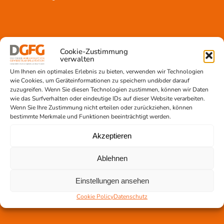
Cookie-Zustimmung
verwalten
Gewebetransplantation
Um Ihnen ein optimales Erlebnis zu bieten, verwenden wir Technologien
Gewebeprozessierung
wie Cookies, um Geräteinformationen zu speichern und/oder darauf
Transplantatvermittlung
zuzugreifen. Wenn Sie diesen Technologien zustimmen, können wir Daten
Transplantat bestellen
wie das Surfverhalten oder eindeutige IDs auf dieser Website verarbeiten.
Wenn Sie Ihre Zustimmung nicht erteilen oder zurückziehen, können
bestimmte Merkmale und Funktionen beeinträchtigt werden.
Akzeptieren
Jetzt untertstützen!
Ablehnen
Online spenden
Spendenlauf
Einstellungen ansehen
Aufklärungsarbeit
Newsletter abonnieren
Cookie Policy
Datenschutz