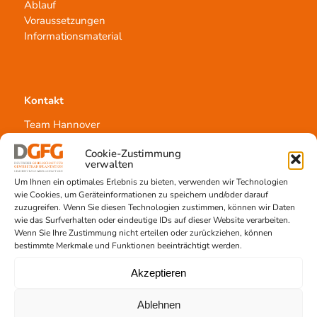
Ablauf
Voraussetzungen
Informationsmaterial
Kontakt
Team Hannover
Spendestandorte
Cookie-Zustimmung
Vermittlungsstelle
verwalten
Um Ihnen ein optimales Erlebnis zu bieten, verwenden wir Technologien
wie Cookies, um Geräteinformationen zu speichern und/oder darauf
zuzugreifen. Wenn Sie diesen Technologien zustimmen, können wir Daten
wie das Surfverhalten oder eindeutige IDs auf dieser Website verarbeiten.
Wenn Sie Ihre Zustimmung nicht erteilen oder zurückziehen, können
Gewebetransplantation
bestimmte Merkmale und Funktionen beeinträchtigt werden.
Gewebeprozessierung
Akzeptieren
Transplantatvermittlung
Transplantat bestellen
Ablehnen