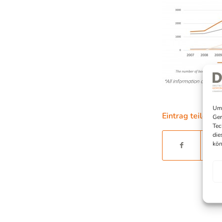
Um 
Eintrag teilen
Ger
Tec
die
kön