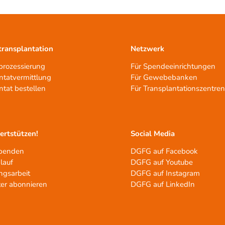
ransplantation
Netzwerk
rozessierung
Für Spendeeinrichtungen
ntatvermittlung
Für Gewebebanken
ntat bestellen
Für Transplantationszentre
tertstützen!
Social Media
spenden
DGFG auf Facebook
lauf
DGFG auf Youtube
ngsarbeit
DGFG auf Instagram
er abonnieren
DGFG auf LinkedIn