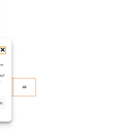
um
auf
,
en