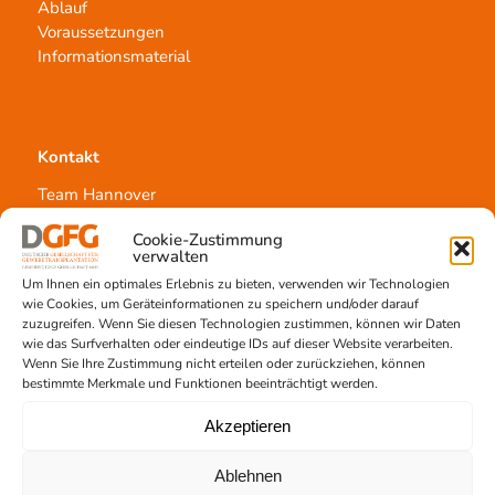
Ablauf
Voraussetzungen
Informationsmaterial
Kontakt
Team Hannover
Spendestandorte
Cookie-Zustimmung
Vermittlungsstelle
verwalten
Um Ihnen ein optimales Erlebnis zu bieten, verwenden wir Technologien
wie Cookies, um Geräteinformationen zu speichern und/oder darauf
zuzugreifen. Wenn Sie diesen Technologien zustimmen, können wir Daten
wie das Surfverhalten oder eindeutige IDs auf dieser Website verarbeiten.
Wenn Sie Ihre Zustimmung nicht erteilen oder zurückziehen, können
Gewebetransplantation
bestimmte Merkmale und Funktionen beeinträchtigt werden.
Gewebeprozessierung
Akzeptieren
Transplantatvermittlung
Transplantat bestellen
Ablehnen