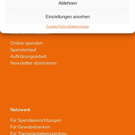
Ablehnen
Transplantat bestellen
Einstellungen ansehen
Cookie Policy
Datenschutz
Jetzt untertstützen!
Online spenden
Spendenlauf
Aufklärungsarbeit
Newsletter abonnieren
Netzwerk
Für Spendeeinrichtungen
Für Gewebebanken
Für Transplantationszentren