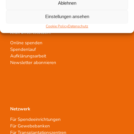
Ablehnen
Transplantat bestellen
Einstellungen ansehen
Cookie Policy
Datenschutz
Jetzt untertstützen!
Online spenden
Spendenlauf
Aufklärungsarbeit
Newsletter abonnieren
Netzwerk
Für Spendeeinrichtungen
Für Gewebebanken
Für Transplantationszentren