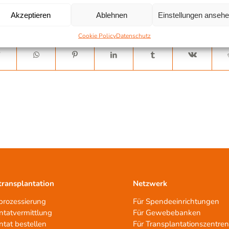
Akzeptieren
Ablehnen
Einstellungen anseh
Cookie Policy
Datenschutz
ransplantation
Netzwerk
rozessierung
Für Spendeeinrichtungen
ntatvermittlung
Für Gewebebanken
ntat bestellen
Für Transplantationszentre