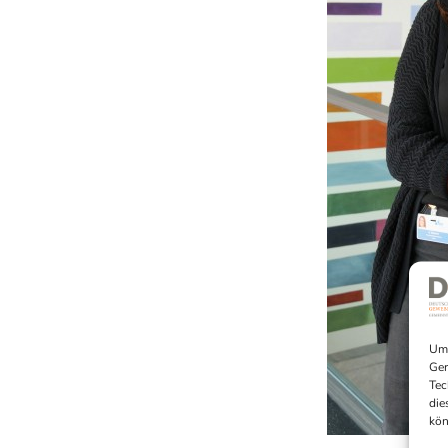
Um 
Ger
Tec
die
kön