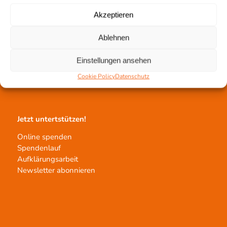
Akzeptieren
Gewebetransplantation
Ablehnen
Gewebeprozessierung
Einstellungen ansehen
Transplantatvermittlung
Transplantat bestellen
Cookie Policy
Datenschutz
Jetzt untertstützen!
Online spenden
Spendenlauf
Aufklärungsarbeit
Newsletter abonnieren