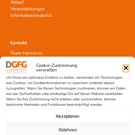
Ablauf
Voraussetzungen
Informationsmaterial
Kontakt
Team Hannover
Spendestandorte
Cookie-Zustimmung
Vermittlungsstelle
verwalten
Um Ihnen ein optimales Erlebnis zu bieten, verwenden wir Technologien
wie Cookies, um Geräteinformationen zu speichern und/oder darauf
zuzugreifen. Wenn Sie diesen Technologien zustimmen, können wir Daten
wie das Surfverhalten oder eindeutige IDs auf dieser Website verarbeiten.
Wenn Sie Ihre Zustimmung nicht erteilen oder zurückziehen, können
Gewebetransplantation
bestimmte Merkmale und Funktionen beeinträchtigt werden.
Gewebeprozessierung
Akzeptieren
Transplantatvermittlung
Transplantat bestellen
Ablehnen