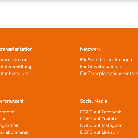
ransplantation
Netzwerk
rozessierung
Für Spendeeinrichtungen
ntatvermittlung
Für Gewebebanken
ntat bestellen
Für Transplantationszentre
tertstützen!
Social Media
spenden
DGFG auf Facebook
lauf
DGFG auf Youtube
ngsarbeit
DGFG auf Instagram
er abonnieren
DGFG auf LinkedIn