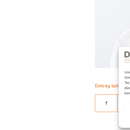
Um 
Ger
Tec
Eintrag teilen
die
kön