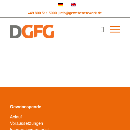
+49 800 511 5000
info@gewebenetzwerk.de
|
Gewebespende
Ablauf
Voraussetzungen
Informationsmaterial