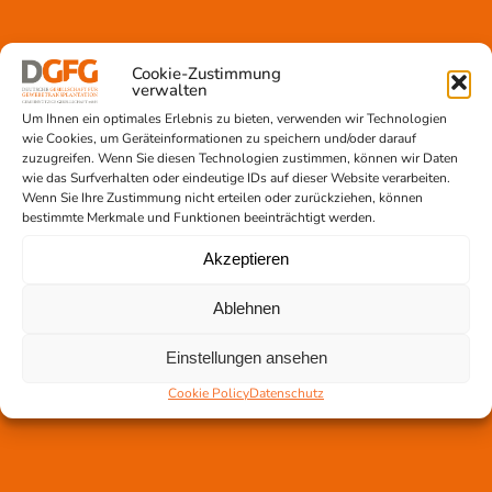
Gewebetransplantation
Cookie-Zustimmung
verwalten
Gewebeprozessierung
Transplantatvermittlung
Um Ihnen ein optimales Erlebnis zu bieten, verwenden wir Technologien
wie Cookies, um Geräteinformationen zu speichern und/oder darauf
Transplantat bestellen
zuzugreifen. Wenn Sie diesen Technologien zustimmen, können wir Daten
wie das Surfverhalten oder eindeutige IDs auf dieser Website verarbeiten.
Wenn Sie Ihre Zustimmung nicht erteilen oder zurückziehen, können
bestimmte Merkmale und Funktionen beeinträchtigt werden.
Jetzt untertstützen!
Akzeptieren
Online spenden
Spendenlauf
Ablehnen
Aufklärungsarbeit
Newsletter abonnieren
Einstellungen ansehen
Cookie Policy
Datenschutz