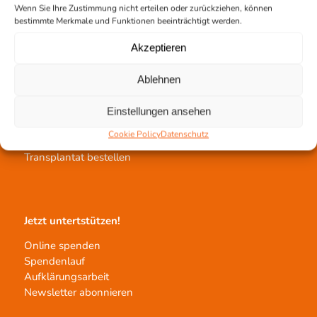
Wenn Sie Ihre Zustimmung nicht erteilen oder zurückziehen, können
Vermittlungsstelle
bestimmte Merkmale und Funktionen beeinträchtigt werden.
Akzeptieren
Ablehnen
Gewebetransplantation
Einstellungen ansehen
Gewebeprozessierung
Cookie Policy
Datenschutz
Transplantatvermittlung
Transplantat bestellen
Jetzt untertstützen!
Online spenden
Spendenlauf
Aufklärungsarbeit
Newsletter abonnieren