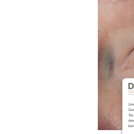
Um 
Ger
Tec
die
kön