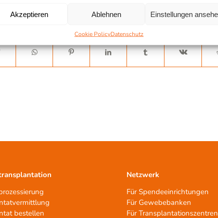
Akzeptieren
Ablehnen
Einstellungen anseh
Cookie Policy
Datenschutz
ransplantation
Netzwerk
rozessierung
Für Spendeeinrichtungen
ntatvermittlung
Für Gewebebanken
ntat bestellen
Für Transplantationszentre