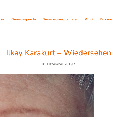
ews
Gewebespende
Gewebetransplantate
DGFG
Karriere
Ilkay Karakurt – Wiedersehen
/
16. Dezember 2019