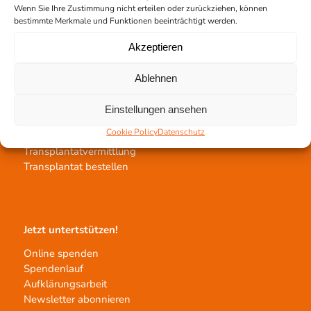
Spendestandorte
Wenn Sie Ihre Zustimmung nicht erteilen oder zurückziehen, können
bestimmte Merkmale und Funktionen beeinträchtigt werden.
Vermittlungsstelle
Akzeptieren
Ablehnen
Einstellungen ansehen
Gewebetransplantation
Cookie Policy
Datenschutz
Gewebeprozessierung
Transplantatvermittlung
Transplantat bestellen
Jetzt untertstützen!
Online spenden
Spendenlauf
Aufklärungsarbeit
Newsletter abonnieren