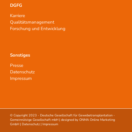
DGFG
Karriere
Qualitätsmanagement
Forschung und Entwicklung
Sonstiges
Presse
Datenschutz
Impressum
© Copyright 2023 -
Deutsche Gesellschaft für Gewebetransplantation -
Gemeinnützige Gesellschaft mbH
| designed by
ONMA Online Marketing
GmbH
|
Datenschutz
|
Impressum