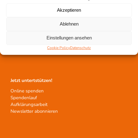
Akzeptieren
Ablehnen
Gewebetransplantation
Einstellungen ansehen
Gewebeprozessierung
Transplantatvermittlung
Cookie Policy
Datenschutz
Transplantat bestellen
Jetzt untertstützen!
Online spenden
Spendenlauf
Aufklärungsarbeit
Newsletter abonnieren