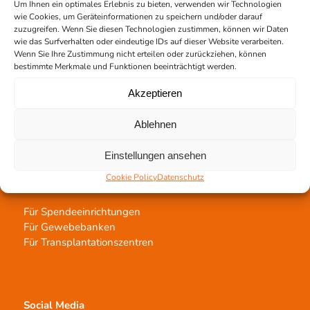
Um Ihnen ein optimales Erlebnis zu bieten, verwenden wir Technologien
Jetzt untertstützen!
wie Cookies, um Geräteinformationen zu speichern und/oder darauf
zuzugreifen. Wenn Sie diesen Technologien zustimmen, können wir Daten
Online spenden
wie das Surfverhalten oder eindeutige IDs auf dieser Website verarbeiten.
Spendenlauf
Wenn Sie Ihre Zustimmung nicht erteilen oder zurückziehen, können
Aufklärungsarbeit
bestimmte Merkmale und Funktionen beeinträchtigt werden.
Newsletter abonnieren
Akzeptieren
Ablehnen
Einstellungen ansehen
Cookie Policy
Datenschutz
Netzwerk
Für Spendeeinrichtungen
Für Gewebebanken
Für Transplantationszentren
Social Media