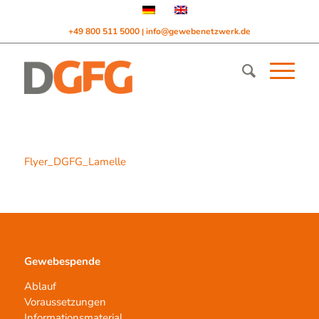
+49 800 511 5000
info@gewebenetzwerk.de
|
Flyer_DGFG_Lamelle
Gewebespende
Ablauf
Voraussetzungen
Informationsmaterial