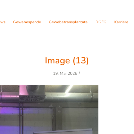
ews
Gewebespende
Gewebetransplantate
DGFG
Karriere
Image (13)
/
19. Mai 2026