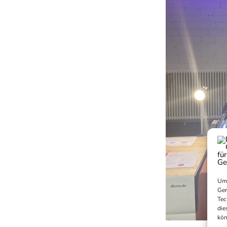
Um 
Ger
Tec
die
kön