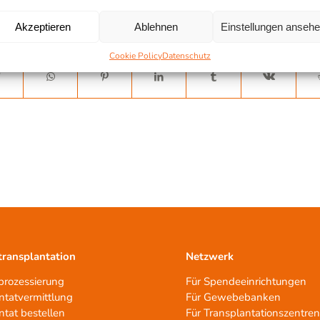
Akzeptieren
Ablehnen
Einstellungen anseh
Cookie Policy
Datenschutz
ransplantation
Netzwerk
rozessierung
Für Spendeeinrichtungen
ntatvermittlung
Für Gewebebanken
ntat bestellen
Für Transplantationszentre