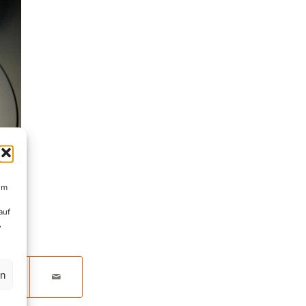
um
auf
,
en