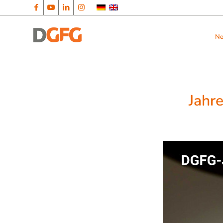
N
Jahr