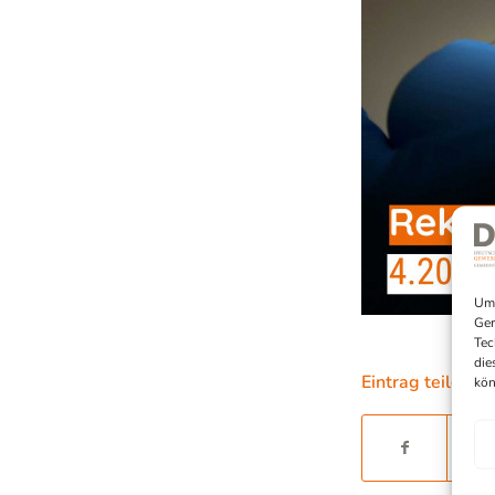
Um 
Ger
Tec
die
Eintrag teilen
kön