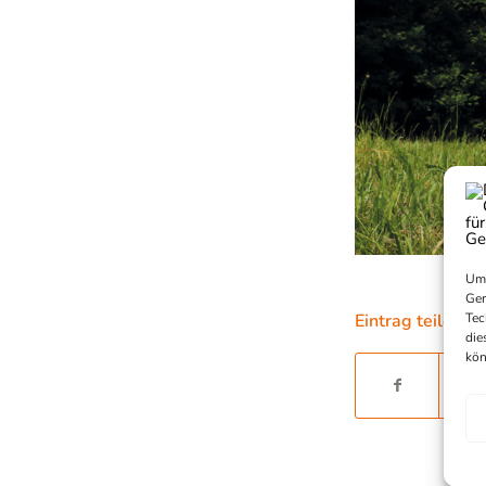
Um 
Ger
Tec
Eintrag teilen
die
kön