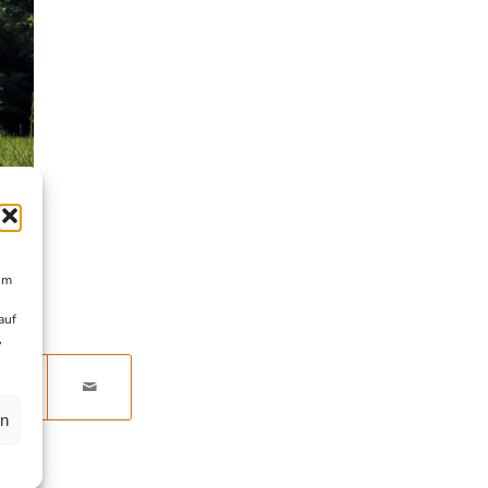
um
auf
,
en