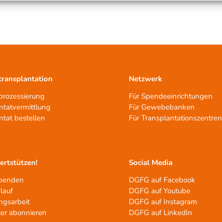
ransplantation
Netzwerk
rozessierung
Für Spendeeinrichtungen
ntatvermittlung
Für Gewebebanken
ntat bestellen
Für Transplantationszentre
tertstützen!
Social Media
spenden
DGFG auf Facebook
lauf
DGFG auf Youtube
ngsarbeit
DGFG auf Instagram
er abonnieren
DGFG auf LinkedIn