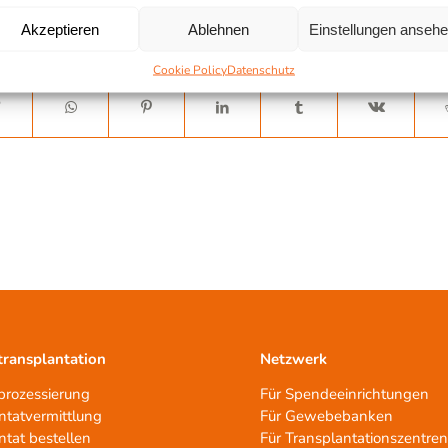
Akzeptieren
Ablehnen
Einstellungen anseh
Cookie Policy
Datenschutz
ransplantation
Netzwerk
rozessierung
Für Spendeeinrichtungen
ntatvermittlung
Für Gewebebanken
ntat bestellen
Für Transplantationszentre