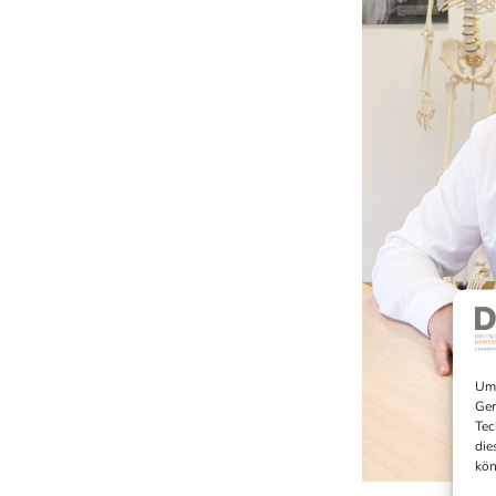
Um 
Ger
Tec
die
kön