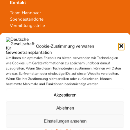
Kontakt
Team Hannover
Spendestandorte
Vermittlungsstelle
Cookie-Zustimmung verwalten
Um Ihnen ein optimales Erlebnis zu bieten, verwenden wir Technologien
Gewebetransplantation
wie Cookies, um Geräteinformationen zu speichern und/oder darauf
zuzugreifen. Wenn Sie diesen Technologien zustimmen, können wir Daten
Gewebeprozessierung
wie das Surfverhalten oder eindeutige IDs auf dieser Website verarbeiten.
Transplantatvermittlung
Wenn Sie Ihre Zustimmung nicht erteilen oder zurückziehen, können
bestimmte Merkmale und Funktionen beeinträchtigt werden.
Transplantat bestellen
Akzeptieren
Ablehnen
Jetzt untertstützen!
Einstellungen ansehen
Online spenden
Spendenlauf