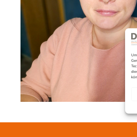
Um 
Ger
Tec
die
kön