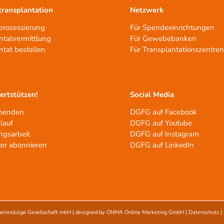
ransplantation
Netzwerk
rozessierung
Für Spendeeinrichtungen
ntatvermittlung
Für Gewebebanken
ntat bestellen
Für Transplantationszentre
tertstützen!
Social Media
spenden
DGFG auf Facebook
lauf
DGFG auf Youtube
ngsarbeit
DGFG auf Instagram
er abonnieren
DGFG auf LinkedIn
einnützige Gesellschaft mbH
| designed by
ONMA Online Marketing GmbH
|
Datenschutz
|