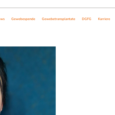
ews
Gewebespende
Gewebetransplantate
DGFG
Karriere