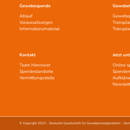
Gewebespende
Gewebet
Ablauf
Gewebep
Voraussetzungen
Transpla
Informationsmaterial
Transpla
Kontakt
Jetzt un
Team Hannover
Online 
Spendestandorte
Spenden
Vermittlungsstelle
Aufkläru
Newslett
© Copyright 2023 -
Deutsche Gesellschaft für Gewebetransplantation - Gem