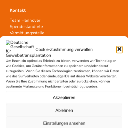
Kontakt
Team Hannover
Spendestandorte
Vermittlungsstelle
Cookie-Zustimmung verwalten
Um Ihnen ein optimales Erlebnis zu bieten, verwenden wir Technologien
wie Cookies, um Geräteinformationen zu speichern und/oder darauf
Gewebetransplantation
zuzugreifen. Wenn Sie diesen Technologien zustimmen, können wir Daten
wie das Surfverhalten oder eindeutige IDs auf dieser Website verarbeiten.
Gewebeprozessierung
Wenn Sie Ihre Zustimmung nicht erteilen oder zurückziehen, können
Transplantatvermittlung
bestimmte Merkmale und Funktionen beeinträchtigt werden.
Transplantat bestellen
Akzeptieren
Ablehnen
Jetzt untertstützen!
Einstellungen ansehen
Online spenden