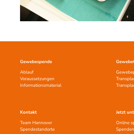
Gewebespende
Gewebet
Ablauf
Gewebep
Voraussetzungen
Transpla
Informationsmaterial
Transpla
Kontakt
Jetzt un
Team Hannover
Online 
Spendestandorte
Spenden