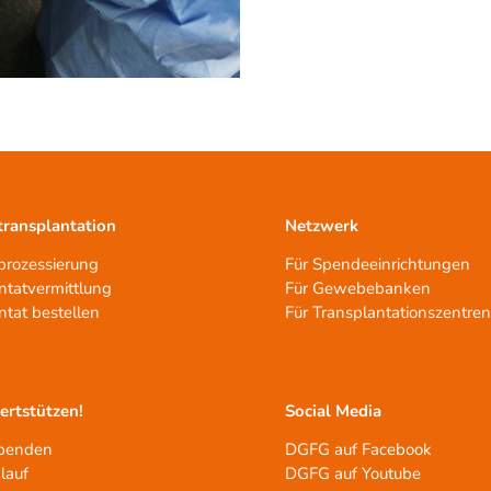
ransplantation
Netzwerk
rozessierung
Für Spendeeinrichtungen
ntatvermittlung
Für Gewebebanken
ntat bestellen
Für Transplantationszentre
tertstützen!
Social Media
spenden
DGFG auf Facebook
lauf
DGFG auf Youtube