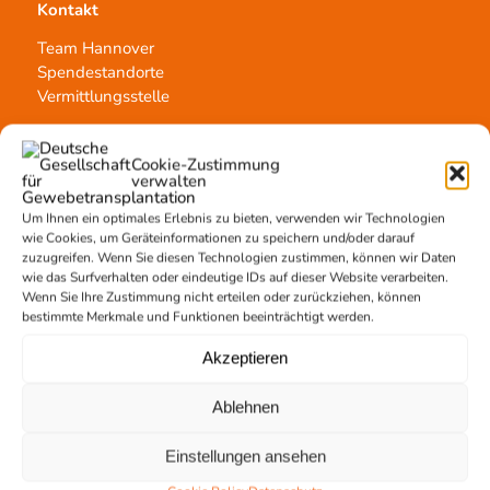
Kontakt
Team Hannover
Spendestandorte
Vermittlungsstelle
Cookie-Zustimmung
verwalten
Um Ihnen ein optimales Erlebnis zu bieten, verwenden wir Technologien
Gewebetransplantation
wie Cookies, um Geräteinformationen zu speichern und/oder darauf
zuzugreifen. Wenn Sie diesen Technologien zustimmen, können wir Daten
Gewebeprozessierung
wie das Surfverhalten oder eindeutige IDs auf dieser Website verarbeiten.
Transplantatvermittlung
Wenn Sie Ihre Zustimmung nicht erteilen oder zurückziehen, können
bestimmte Merkmale und Funktionen beeinträchtigt werden.
Transplantat bestellen
Akzeptieren
Ablehnen
Jetzt untertstützen!
Einstellungen ansehen
Online spenden
Spendenlauf