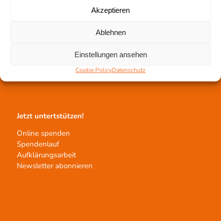
Akzeptieren
Gewebetransplantation
Ablehnen
Gewebeprozessierung
Einstellungen ansehen
Transplantatvermittlung
Cookie Policy
Datenschutz
Transplantat bestellen
Jetzt untertstützen!
Online spenden
Spendenlauf
Aufklärungsarbeit
Newsletter abonnieren