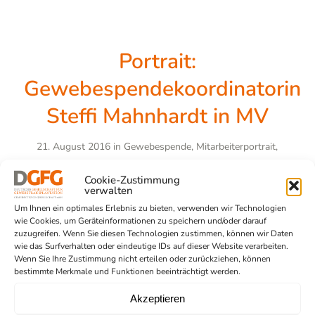
Portrait:
Gewebespendekoordinatorin
Steffi Mahnhardt in MV
21. August 2016
in
Gewebespende
,
Mitarbeiterportrait
,
/
Region Nord-Ost
von
Cookie-Zustimmung
DeutscheGesellschaftfuerGewebetransplantation
verwalten
Um Ihnen ein optimales Erlebnis zu bieten, verwenden wir Technologien
wie Cookies, um Geräteinformationen zu speichern und/oder darauf
zuzugreifen. Wenn Sie diesen Technologien zustimmen, können wir Daten
«
‹
15
16
17
wie das Surfverhalten oder eindeutige IDs auf dieser Website verarbeiten.
Seite 17 von 17
Wenn Sie Ihre Zustimmung nicht erteilen oder zurückziehen, können
bestimmte Merkmale und Funktionen beeinträchtigt werden.
Akzeptieren