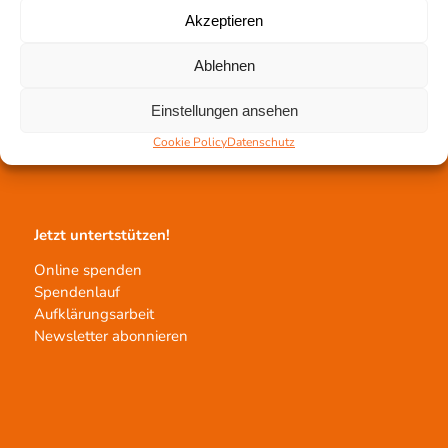
Akzeptieren
Gewebetransplantation
Ablehnen
Gewebeprozessierung
Einstellungen ansehen
Transplantatvermittlung
Cookie Policy
Datenschutz
Transplantat bestellen
Jetzt untertstützen!
Online spenden
Spendenlauf
Aufklärungsarbeit
Newsletter abonnieren